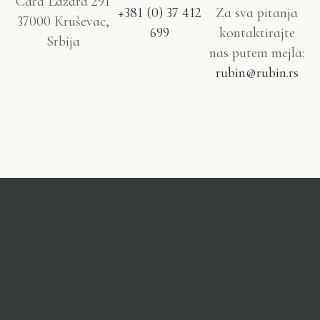
Cara Lazara 291
+381 (0) 37 412
Za sva pitanja
37000 Kruševac,
699
kontaktirajte
Srbija
nas putem mejla:
rubin@rubin.rs