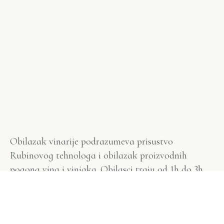
Obilazak vinarije podrazumeva prisustvo
Rubinovog tehnologa i obilazak proizvodnih
pogona vina i vinjaka. Obilasci traju od 1h do 3h.
Dolazak je potrebno najaviti nekoliko dana ranije,
naročito ukoliko je dolazak planiran vikendom.
Zakažite posetu