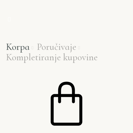
Korpa
Poručivaje


Kompletiranje kupovine