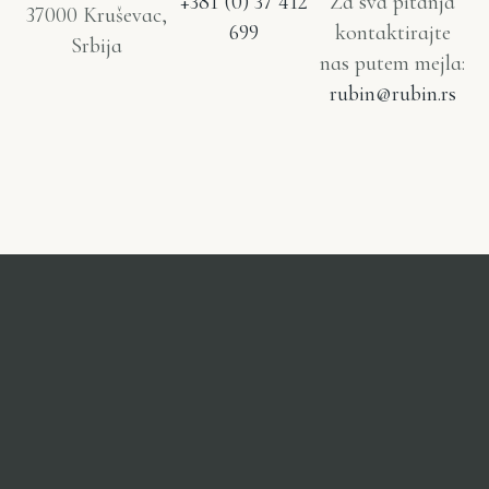
+381 (0) 37 412
Za sva pitanja
37000 Kruševac,
699
kontaktirajte
Srbija
nas putem mejla:
rubin@rubin.rs