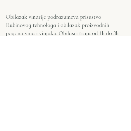
Obilazak vinarije podrazumeva prisustvo
Rubinovog tehnologa i obilazak proizvodnih
pogona vina i vinjaka. Obilasci traju od 1h do 3h.
Dolazak je potrebno najaviti nekoliko dana ranije,
naročito ukoliko je dolazak planiran vikendom.
Запланировать визит
Imajte na umu da da biste prisustvovali nekom
događaju, morate biti punoletni. Jedini slučaj u